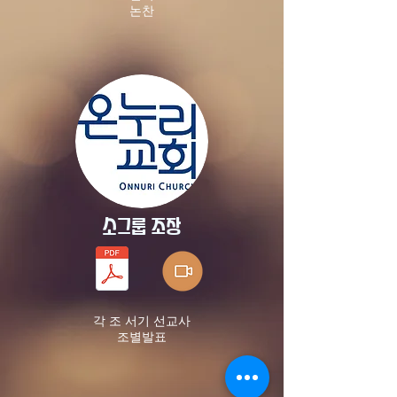
​논찬
소그룹 조장
각 조 서기 선교사
​조별발표