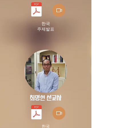
한국
​주제발표
​최명현 선교사
한국