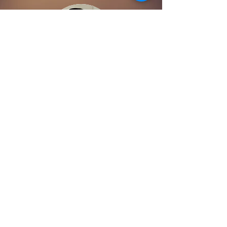
김홍주 목사
2000선교 본부장
​논평
2000​ 선교 부서
선교연합기관
선교연구소
두란노국제선교회
세계인터넷선교협의회
온누리M센터